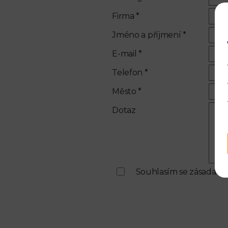
Firma *
Jméno a příjmení *
E-mail *
Telefon *
Město *
Dotaz
Souhlasím se zásadami