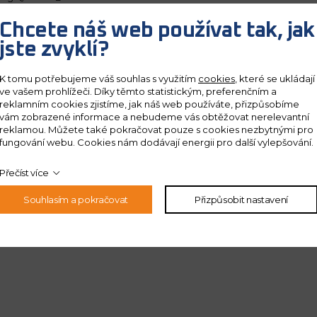
Chcete náš web používat tak, jak
jste zvyklí?
K tomu potřebujeme váš souhlas s využitím
cookies
, které se ukládají
ve vašem prohlížeči. Díky těmto statistickým, preferenčním a
reklamním cookies zjistíme, jak náš web používáte, přizpůsobíme
vám zobrazené informace a nebudeme vás obtěžovat nerelevantní
reklamou. Můžete také pokračovat pouze s cookies nezbytnými pro
fungování webu. Cookies nám dodávají energii pro další vylepšování.
Přečíst více
Souhlasím a pokračovat
Přizpůsobit nastavení
 ochrany
osobních údajů