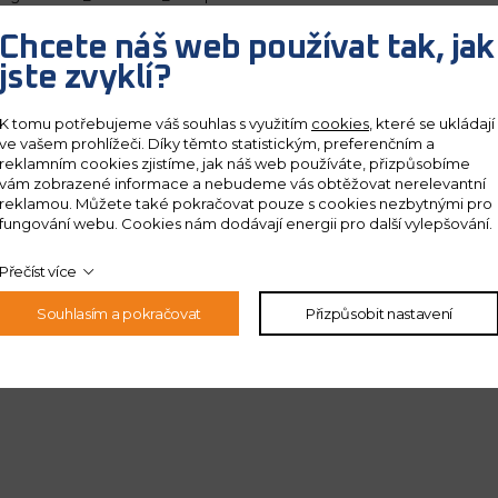
Chcete náš web používat tak, jak
jste zvyklí?
K tomu potřebujeme váš souhlas s využitím
cookies
, které se ukládají
ve vašem prohlížeči. Díky těmto statistickým, preferenčním a
reklamním cookies zjistíme, jak náš web používáte, přizpůsobíme
vám zobrazené informace a nebudeme vás obtěžovat nerelevantní
reklamou. Můžete také pokračovat pouze s cookies nezbytnými pro
fungování webu. Cookies nám dodávají energii pro další vylepšování.
Přečíst více
Souhlasím a pokračovat
Přizpůsobit nastavení
 ochrany
osobních údajů