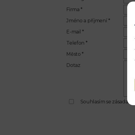
Firma *
Jméno a příjmení *
E-mail *
Telefon *
Město *
Dotaz
Souhlasím se zásadami