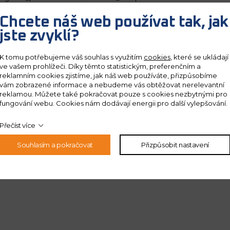
Chcete náš web používat tak, jak
jste zvyklí?
K tomu potřebujeme váš souhlas s využitím
cookies
, které se ukládají
ve vašem prohlížeči. Díky těmto statistickým, preferenčním a
reklamním cookies zjistíme, jak náš web používáte, přizpůsobíme
vám zobrazené informace a nebudeme vás obtěžovat nerelevantní
reklamou. Můžete také pokračovat pouze s cookies nezbytnými pro
fungování webu. Cookies nám dodávají energii pro další vylepšování.
Přečíst více
Souhlasím a pokračovat
Přizpůsobit nastavení
 ochrany
osobních údajů