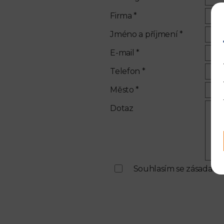
Firma *
Jméno a příjmení *
E-mail *
Telefon *
Město *
Dotaz
Souhlasím se zásadami