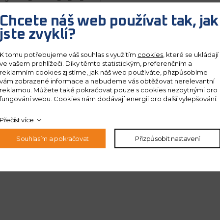
Chcete náš web používat tak, jak
jste zvyklí?
K tomu potřebujeme váš souhlas s využitím
cookies
, které se ukládají
ve vašem prohlížeči. Díky těmto statistickým, preferenčním a
reklamním cookies zjistíme, jak náš web používáte, přizpůsobíme
vám zobrazené informace a nebudeme vás obtěžovat nerelevantní
reklamou. Můžete také pokračovat pouze s cookies nezbytnými pro
fungování webu. Cookies nám dodávají energii pro další vylepšování.
Přečíst více
Souhlasím a pokračovat
Přizpůsobit nastavení
 ochrany
osobních údajů