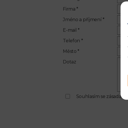
Firma *
Jméno a příjmení *
E-mail *
Telefon *
Město *
Dotaz
Souhlasím se zásadami