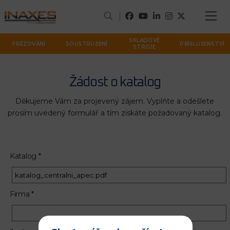
SKLADOVÉ
FRÉZOVÁNÍ
SOUSTRUŽENÍ
PŘÍSLUŠENSTVÍ
STROJE
Žádost o katalog
Děkujeme Vám za projevený zájem. Vyplňte a odešlete
prosím uvedený formulář a tím získáte požadovaný katalog.
Katalog *
Firma *