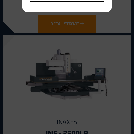
DETAIL STROJE
INAXES
INF - 2500LB