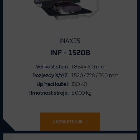
INAXES
INF - 1520B
Velikost stolu
1 854 x 610 mm
Rozjezdy X/Y/Z
1 520 / 720 / 700 mm
Upínací kužel
ISO 40
Hmotnost stroje
5 000 kg
DETAIL STROJE