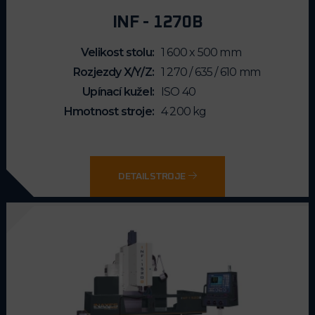
INF - 1270B
Velikost stolu
1 600 x 500 mm
Rozjezdy X/Y/Z
1 270 / 635 / 610 mm
Upínací kužel
ISO 40
Hmotnost stroje
4 200 kg
DETAIL STROJE