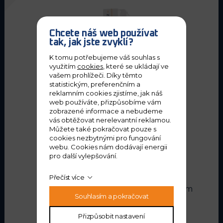
Chcete náš web používat
tak, jak jste zvyklí?
K tomu potřebujeme váš souhlas s
využitím
cookies
, které se ukládají ve
vašem prohlížeči. Díky těmto
statistickým, preferenčním a
reklamním cookies zjistíme, jak náš
web používáte, přizpůsobíme vám
zobrazené informace a nebudeme
vás obtěžovat nerelevantní reklamou.
Můžete také pokračovat pouze s
INAXES
cookies nezbytnými pro fungování
webu. Cookies nám dodávají energii
INF - 2000B
pro další vylepšování.
Velikost stolu
2 336 x 762 mm
Přečíst více
Rozjezdy X/Y/Z
2 000 / 840 / 700 mm
Souhlasím a pokračovat
Upínací kužel
ISO40 / ISO50
Přizpůsobit nastavení
Hmotnost stroje
7 500 kg