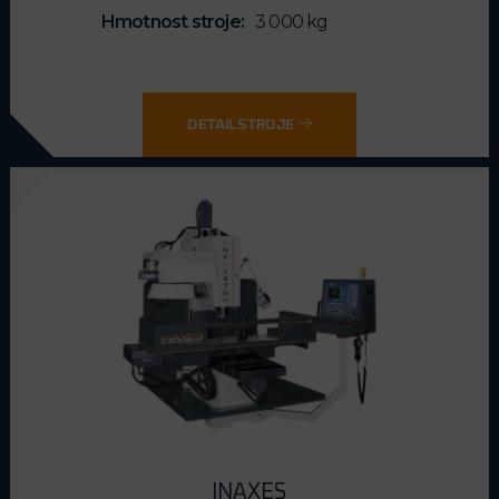
a vysokou kvalitu výsledného obrábění. Právem si tak
Hmotnost stroje
3 000 kg
nacházejí široké uplatnění v praxi.
DETAIL STROJE
INAXES