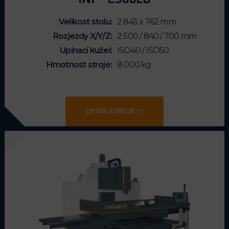
Velikost stolu
2 845 x 762 mm
Rozjezdy X/Y/Z
2 500 / 840 / 700 mm
Upínací kužel
ISO40 / ISO50
Hmotnost stroje
8 000 kg
DETAIL STROJE