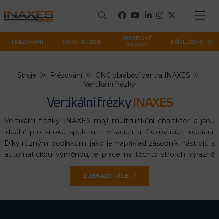
SKLADOVÉ
FRÉZOVÁNÍ
SOUSTRUŽENÍ
PŘÍSLUŠENSTVÍ
STROJE
Stroje
Frézování
CNC obráběcí centra INAXES
Vertikální frézky
Vertikální frézky
INAXES
Vertikální frézky INAXES mají multifunkční charakter a jsou
ideální pro široké spektrum vrtacích a frézovacích operací.
Díky různým doplňkům, jako je například zásobník nástrojů s
automatickou výměnou, je práce na těchto strojích výrazně
zjednodušena a zefektivněna. Hlavní výhodou frézek je
velká
ZOBRAZIT VÍCE
nosnost pracovního stolu
a možnost plného zakrytování
pracovního prostoru, přičemž při otevřeném provedení lze
snadno obrábět i rozměrné dílce. Na jedno upnutí obrobku lze
provést veškeré operace, včetně vrtání, vyvrtávání, frézování