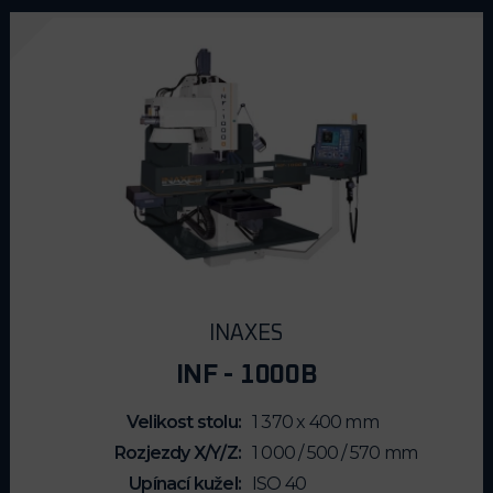
a řezání závitů.
Stroje s kluzným vedením
umožňují řízení
ve 3 osách a jsou vybaveny systémy
FAGOR, FANUC,
SIEMENS
nebo
MITSUBISHI
.
V základní výbavě je instalován řídicí systém
FAGOR 8060
s
11“ barevnou LCD obrazovkou a 32bitovou otevřenou
architekturou, která podporuje rozšiřování uživatelských cyklů
a grafických masek. Programování probíhá buď dialogově, s
grafickou nápovědou, nebo pomocí ISO kódu. Výhodou je
možnost paralelního testování a grafického modelování
programů během obrábění jiné součásti. Systém umožňuje
sledování životnosti nástrojů, 3D simulace s různými pohledy
a jednoduché přepínání mezi automatickým cyklem a plným
INAXES
CNC režimem. Tyto frézky představují ideální mezistupeň
mezi konvenčními stroji a CNC automaty, a to jak pro
INF - 1000B
kusovou, tak malosériovou i opakovanou výrobu. Díky
jednoduchému ovládání, které nevyžaduje hlubší znalosti
Velikost stolu
1 370 x 400 mm
CNC programování, a vývoji ve spolupráci s profesionálními
Rozjezdy X/Y/Z
1 000 / 500 / 570 mm
frézaři, přinášejí tyto stroje úsporu času, zlepšení produktivity
Upínací kužel
ISO 40