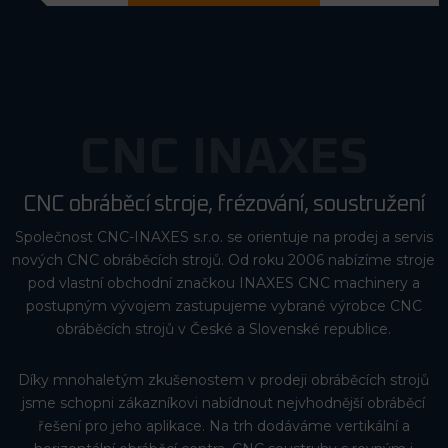
CNC INAXES
CNC obráběcí stroje, frézování, soustružení
Společnost CNC-INAXES s.r.o. se orientuje na prodej a servis
nových CNC obráběcích strojů. Od roku 2006 nabízíme stroje
pod vlastní obchodní značkou INAXES CNC machinery a
postupným vývojem zastupujeme vybrané výrobce CNC
obráběcích strojů v České a Slovenské republice.
Díky mnohaletým zkušenostem v prodeji obráběcích strojů
jsme schopni zákazníkovi nabídnout nejvhodnější obráběcí
řešení pro jeho aplikace. Na trh dodáváme vertikální a