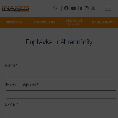
SKLADOVÉ
FRÉZOVÁNÍ
SOUSTRUŽENÍ
PŘÍSLUŠENSTVÍ
STROJE
Poptávka - náhradní díly
Firma *
Jméno a příjmení *
E-mail *