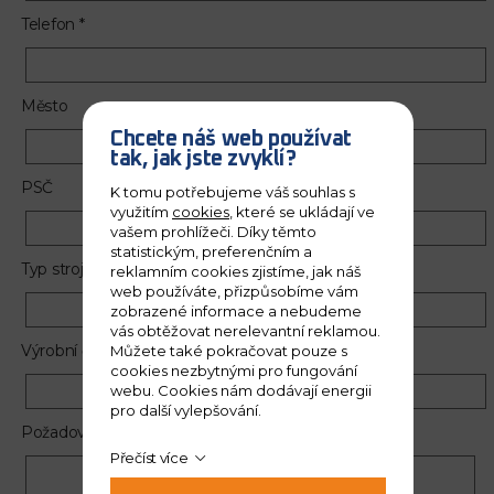
Telefon *
Město
Chcete náš web používat
tak, jak jste zvyklí?
PSČ
K tomu potřebujeme váš souhlas s
využitím
cookies
, které se ukládají ve
vašem prohlížeči. Díky těmto
statistickým, preferenčním a
Typ stroje *
reklamním cookies zjistíme, jak náš
web používáte, přizpůsobíme vám
zobrazené informace a nebudeme
vás obtěžovat nerelevantní reklamou.
Výrobní číslo stroje *
Můžete také pokračovat pouze s
cookies nezbytnými pro fungování
webu. Cookies nám dodávají energii
pro další vylepšování.
Požadované díly *
Přečíst více