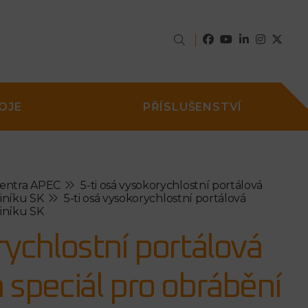
OJE
PŘÍSLUŠENSTVÍ
centra APEC
5-ti osá vysokorychlostní portálová
liníku SK
5-ti osá vysokorychlostní portálová
liníku SK
rychlostní portálová
 speciál pro obrábění