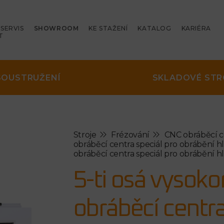
SERVIS
SHOWROOM
KE STAŽENÍ
KATALOG
KARIÉRA
T
SOUSTRUŽENÍ
SKLADOVÉ STR
Stroje
Frézování
CNC obráběcí 
obráběcí centra speciál pro obrábění h
obráběcí centra speciál pro obrábění h
5-ti osá vysoko
obráběcí centra