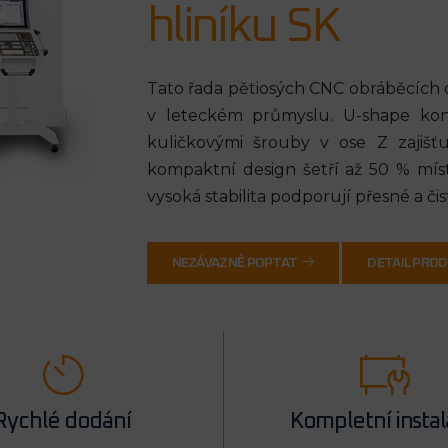
hliníku SK
Tato řada pětiosých CNC obráběcích 
v leteckém průmyslu. U-shape kon
kuličkovými šrouby v ose Z zajišťu
kompaktní design šetří až 50 % místa
vysoká stabilita podporují přesné a či
NEZÁVAZNĚ POPTAT
DETAIL PRO
Rychlé dodání
Kompletní insta