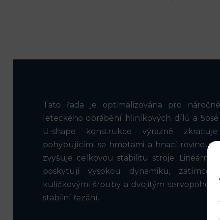
Tato řada je optimalizována pro náročné
leteckého obrábění hliníkových dílů a 5osé
U-shape konstrukce výrazně zkracuje
pohybujícími se hmotami a hnací rovinou, čí
zvyšuje celkovou stabilitu stroje. Lineární
poskytují vysokou dynamiku, zatímco 
kuličkovými šrouby a dvojitým servopohone
stabilní řezání.