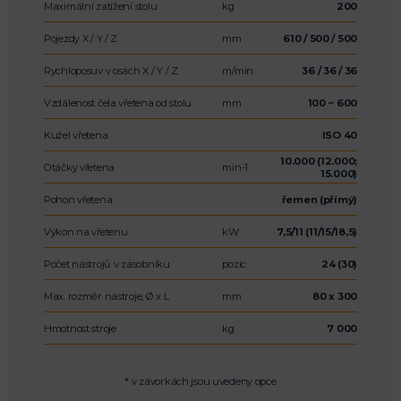
Maximální zatížení stolu
kg
200
Pojezdy X / Y / Z
mm
610 / 500 / 500
Rychloposuv v osách X / Y / Z
m/min.
36 / 36 / 36
Vzdálenost čela vřetena od stolu
mm
100 ~ 600
Kužel vřetena
ISO 40
10.000 (12.000;
Otáčky vřetena
min-1
15.000)
Pohon vřetena
řemen (přímý)
Výkon na vřetenu
kW
7,5/11 (11/15/18,5)
Počet nástrojů v zásobníku
pozic
24 (30)
Max. rozměr nástroje, Ø x L
mm
80 x 300
Hmotnost stroje
kg
7 000
* v závorkách jsou uvedeny opce