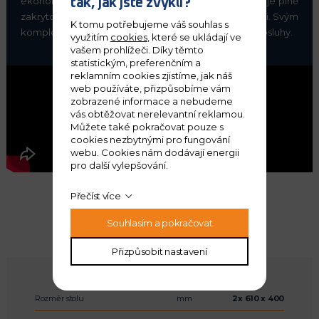
ekonomických výsledků a požadované kvality. Stroj je plně
tak, jak jste zvyklí?
zakrytován, jeho design i vybavení je na vysoké úrovni. Svým
K tomu potřebujeme váš souhlas s
komplexním řešením splňuje i požadavky náročné obsluhy.
využitím
cookies
, které se ukládají ve
vašem prohlížeči. Díky těmto
statistickým, preferenčním a
reklamním cookies zjistíme, jak náš
web používáte, přizpůsobíme vám
zobrazené informace a nebudeme
vás obtěžovat nerelevantní reklamou.
Můžete také pokračovat pouze s
cookies nezbytnými pro fungování
webu. Cookies nám dodávají energii
pro další vylepšování.
Přečíst více
Souhlasím a pokračovat
Hlavní parametry stroje
Přizpůsobit nastavení
Rozměr stolu
mm
2x 610 x 400