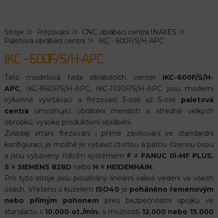
Stroje
Frézování
CNC obráběcí centra INAXES
Paletová obráběcí centra
IKC - 600F/S/H-APC
IKC - 600F/S/H-APC
Tato modelová řada obráběcích center
IKC-600F/S/H-
APC
, IKC-860F/S/H-APC, IKC-1100F/S/H-APC jsou moderní
výkonné vyvrtávací a frézovací 3-osé až 5-osé
paletová
centra
umožňující obrábění menších a středně velkých
obrobků, vysoko produktivní obrábění.
Zvládají vrtání, frézování i přímé závitování ve standardní
konfiguraci, je možné je vybavit čtvrtou a pátou řízenou osou
a jsou vybaveny řídicím systémem
F =
FANUC 0i-MF PLUS,
S = SIEMENS 828D
nebo
H = HEIDENHAIN
.
Pro tyto stroje jsou používány lineární valivá vedení ve všech
osách. Vřeteno s kuželem
ISO40
je
poháněno řemenovým
nebo přímým pohonem
přes bezpečnostní spojku ve
standartu s
10.000 ot./min.
s možností
12.000 nebo 15.000