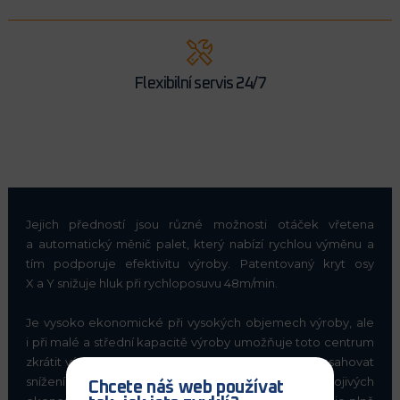
Flexibilní servis 24/7
Jejich předností jsou různé možnosti otáček vřetena
a automatický měnič palet, který nabízí rychlou výměnu a
tím podporuje efektivitu výroby. Patentovaný kryt osy
X a Y snižuje hluk při rychloposuvu 48m/min.
Je vysoko ekonomické při vysokých objemech výroby, ale
i při malé a střední kapacitě výroby umožňuje toto centrum
zkrátit výrobní cyklus, zvyšovat efektivitu výroby, dosahovat
snížení výrobních nákladů jako i dosáhnout uspokojivých
Chcete náš web používat