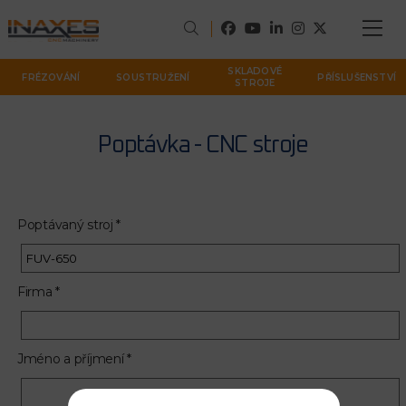
SKLADOVÉ
FRÉZOVÁNÍ
SOUSTRUŽENÍ
PŘÍSLUŠENSTVÍ
STROJE
Poptávka - CNC stroje
Poptávaný stroj *
Firma *
Jméno a příjmení *