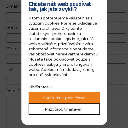
Chcete náš web používat
E-mail *
tak, jak jste zvyklí?
K tomu potřebujeme váš souhlas s
využitím
cookies
, které se ukládají ve
Telefon *
vašem prohlížeči. Díky těmto
statistickým, preferenčním a
reklamním cookies zjistíme, jak náš
web používáte, přizpůsobíme vám
Město
zobrazené informace a nebudeme
vás obtěžovat nerelevantní reklamou.
Můžete také pokračovat pouze s
cookies nezbytnými pro fungování
webu. Cookies nám dodávají energii
PSČ
pro další vylepšování.
Přečíst více
Dotaz *
Souhlasím a pokračovat
Přizpůsobit nastavení