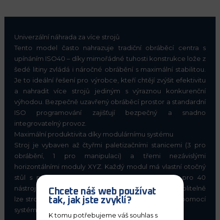
Univerzální náhrada za více strojů
Tento model často nahrazuje tradiční obráběcí centra s
upínáním ISO40 – díky mimořádné tuhosti konstrukce lože z
šedé litiny zvládá i náročné obrábění s maximální stabilitou.
Je to ideální řešení pro výrobce, kteří chtějí zvýšit efektivitu
a nahradit více strojů jediným s výraznou konkurenční
výhodou. Bezpečně uzavřený obráběcí prostor a standardní
ISO programování zajišťují bezpečný a snadno
integrovatelný provoz.
Maximální produktivita díky modulárnímu systému
Stroj je vybaven až čtyřmi paletizačními stanicemi (3 pro
obrábění, 1 pro manipulaci) a třemi nezávislými
horizontálními moduly XYZ. Každý modul má vlastní otočný
stůl s přesností 0,001° a nástrojový zásobník až pro 40
nástrojů – celkově tedy až 120 nástrojových pozic. Volitelně
Chcete náš web používat
lze stroj vybavit upínáním ISO40 nebo HSK63 a řídit pomocí
tak, jak jste zvyklí?
systémů Siemens nebo Fanuc.
K tomu potřebujeme váš souhlas s