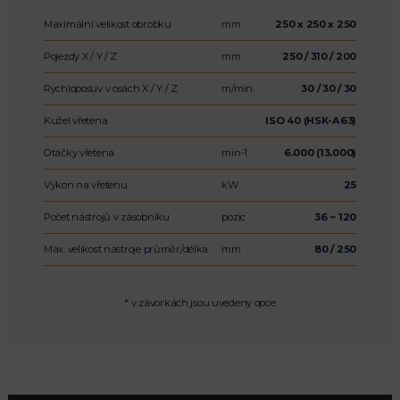
Maximální velikost obrobku
mm
250 x 250 x 250
Pojezdy X / Y / Z
mm
250 / 310 / 200
Rychloposuv v osách X / Y / Z
m/min.
30 / 30 / 30
Kužel vřetena
ISO 40 (HSK-A63)
Otáčky vřetena
min-1
6.000 (13.000)
Výkon na vřetenu
kW
25
Počet nástrojů v zásobníku
pozic
36 ~ 120
Max. velikost nástroje průměr/délka
mm
80 / 250
* v závorkách jsou uvedeny opce