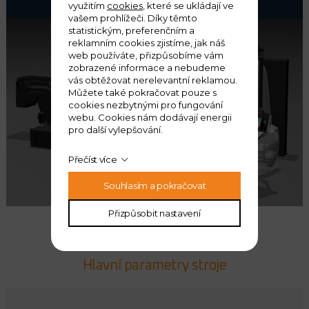
využitím
cookies
, které se ukládají ve
vašem prohlížeči. Díky těmto
statistickým, preferenčním a
reklamním cookies zjistíme, jak náš
web používáte, přizpůsobíme vám
zobrazené informace a nebudeme
vás obtěžovat nerelevantní reklamou.
Můžete také pokračovat pouze s
cookies nezbytnými pro fungování
webu. Cookies nám dodávají energii
pro další vylepšování.
Přečíst více
Souhlasím a pokračovat
Přizpůsobit nastavení
Hlavní parametry stroje