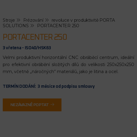
Stroje
Frézování
revoluce v produktivitě PORTA
SOLUTIONS
PORTACENTER 250
PORTACENTER 250
3 vřetena - ISO40/HSK63
Velmi produktivní horizontální CNC obráběcí centrum, ideální
pro efektivní obrábění složitých dílů do velikosti 250x250x250
mm, včetně „náročných“ materiálů, jako je litina a ocel.
TERMÍN DODÁNÍ: 3 měsíce od podpisu smlouvy
NEZÁVAZNĚ POPTAT