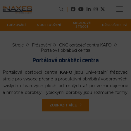
SKLADOVÉ
FRÉZOVÁNÍ
SOUSTRUŽENÍ
PŘÍSLUŠENSTVÍ
STROJE
Stroje
Frézování
CNC obráběcí centra KAFO
Portálová obráběcí centra
Portálová obráběcí centra
Portálová obráběcí centra
KAFO
jsou univerzální frézovací
stroje pro vysoce přesné a produktivní obrábění vodorovných,
svislých i tvarových ploch od malých až po velmi objemné
a hmotné obrobky. Typickými obrobky jsou rozměrné formy,
zápustky, svařence odlitky všech materiálů, dále je portálové
centrum možné využít i na obrábění několika menších
ZOBRAZIT VÍCE
různých dílců rozmístěných v pracovním prostoru.
Stroje vynikají extrémně tuhou a dynamickou stálostí