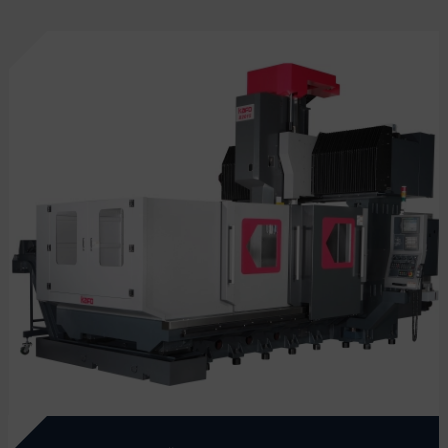
konstrukcí, umocněno teplotní stabilizací. Přestože jsou
pohybované hmoty, jako příčník a smykadlo, velmi masivní,
stroje mají výborné akcelerační schopnosti a vysoké posuvy.