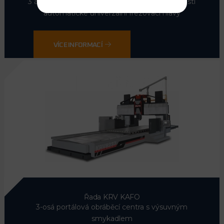
3 až 5ti-osá portálová obráběcí centra s možností
automatické univerzální frézovací hlavy
VÍCE INFORMACÍ
Řada KRV
KAFO
3-osá portálová obráběcí centra s výsuvným
smykadlem