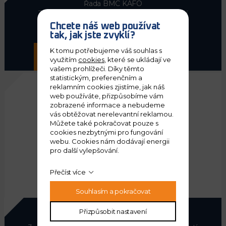
Řada BMC
KAFO
3-osá portálová obráběcí centra s možností
manuální univerzální frézovací hlavy
Chcete náš web používat
tak, jak jste zvyklí?
K tomu potřebujeme váš souhlas s
VÍCE INFORMACÍ
využitím
cookies
, které se ukládají ve
vašem prohlížeči. Díky těmto
statistickým, preferenčním a
reklamním cookies zjistíme, jak náš
web používáte, přizpůsobíme vám
zobrazené informace a nebudeme
vás obtěžovat nerelevantní reklamou.
Můžete také pokračovat pouze s
cookies nezbytnými pro fungování
webu. Cookies nám dodávají energii
pro další vylepšování.
Přečíst více
Souhlasím a pokračovat
Přizpůsobit nastavení
Řada RV
KAFO