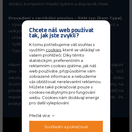
držáků, kompletní chladící systém a dopravník třísek.
Provedení s vertikální pinolou – RAM typ (Ram Type)
- Výsuvná masivní pinola pro obrábění hlubokých otvorů a
Chcete náš web používat
velkých obrobků
tak, jak jste zvyklí?
- Určeno pro těžké podmínky obrábění
- Vyšší stabilita při hrubování velkých průměrů
K tomu potřebujeme váš souhlas s
využitím
cookies
, které se ukládají ve
- Typické pro stroje s vyšší výškou obrobku
vašem prohlížeči. Díky těmto
statistickým, preferenčním a
Hlavní části stroje jako je podstavec, saně, vřeteník a suport
reklamním cookies zjistíme, jak náš
web používáte, přizpůsobíme vám
jsou vyrobeny z temperované litiny MEEHANITE, což
zobrazené informace a nebudeme
zaručuje vysokou stabilitu a přesnost po celou dobu
vás obtěžovat nerelevantní reklamou.
životnosti. Výkonné servomotory jsou přímo připojeny na
Můžete také pokračovat pouze s
předepnuté kuličkové šrouby. Precizní SKF vřetena běží na
cookies nezbytnými pro fungování
maximální třídu přesnosti a ložiska třídy přesnosti P4
webu. Cookies nám dodávají energii
pro další vylepšování.
poskytují vysoký axiální tah a vynikající radiální stabilitu.
Přečíst více
Souhlasím a pokračovat