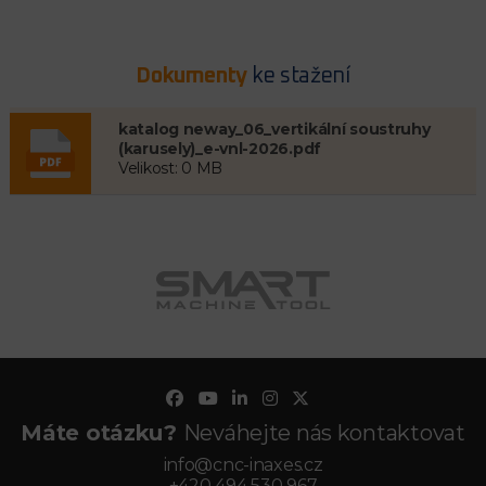
Dokumenty
ke stažení
katalog neway_06_vertikální soustruhy
(karusely)_e-vnl-2026.pdf
Velikost: 0 MB
Máte otázku?
Neváhejte nás kontaktovat
info@cnc-inaxes.cz
+420 494 530 967