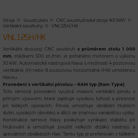
Stroje
Soustružení
CNC soustružnické stroje NEWAY
Vertikální soustruhy
VNL125H/HK
VNL125H/HK
Vertikální dvouosý CNC soustruh
s průměrem stolu 1 000
mm
, otáčkami 500 ot./min. je poháněno motorem o výkonu
30 kW. Automatická nástrojová hlava s možností 4 pozicovou
vertikálně (H) nebo 8 pozicovou horizontálně (HK) umístěnou
hlavou.
Provedení s vertikální pinolou – RAM typ (Ram Type)
Toto ramové provedení využívá masivní vertikální pinolu s
přímým výsuvem, která zajišťuje vysokou tuhost a přesnost
při těžkých operacích. Pinola umožňuje obrábění hlubších
dutin, vysokých obrobků a dílců se značnou variabilitou výšky.
Konstrukce ramové hlavy poskytuje vynikající stabilitu při
hrubování a umožňuje použití velkých držáků nástrojů a
speciálních obráběcích hlav. Tento typ je preferován v těžkém