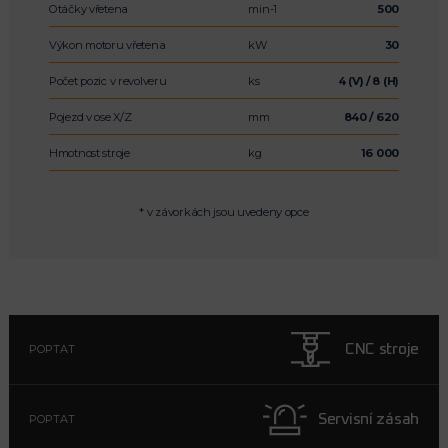
Otáčky vřetena
min-1
500
Výkon motoru vřetena
kW
30
Počet pozic v revolveru
ks
4 (V) / 8 (H)
Pojezd v ose X/Z
mm
840 / 620
Hmotnost stroje
kg
16 000
* v závorkách jsou uvedeny opce
CNC stroje
POPTAT
Servisní zásah
POPTAT