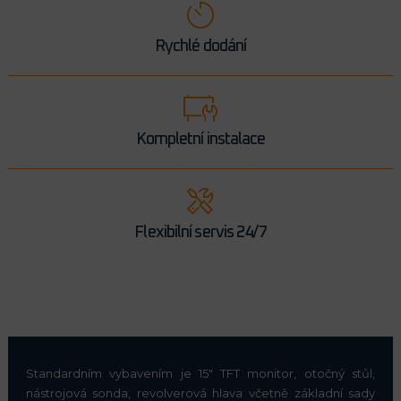
Rychlé dodání
Kompletní instalace
Flexibilní servis 24/7
Standardním vybavením je 15" TFT monitor, otočný stůl,
nástrojová sonda, revolverová hlava včetně základní sady