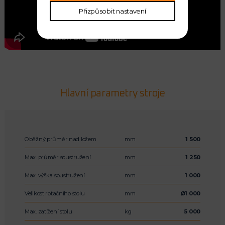
Přizpůsobit nastavení
Hlavní parametry stroje
Oběžný průměr nad ložem
mm
1 500
Max. průměr soustružení
mm
1 250
Max. výška soustružení
mm
1 000
Velikost rotačního stolu
mm
Ø1 000
Max. zatížení stolu
kg
5 000