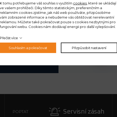
K tomu potřebujeme váš souhlas s využitím
cookies
, které se ukládají
ohony posuvu v osách
ve vašem prohlížeči. Díky těmto statistickým, preferenčním a
reklamním cookies zjistíme, jak náš web používáte, přizpůsobíme
 přesné vodicí
vám zobrazené informace a nebudeme vás obtěžovat nerelevantní
ým stykem. Přesný
reklamou. Můžete také pokračovat pouze s cookies nezbytnými pro
fungování webu. Cookies nám dodávají energii pro další vylepšování.
h X a Y. Modulární
Standardní kapacita
Přečíst více
0, 90 a 120 pozic.
Souhlasím a pokračovat
Přizpůsobit nastavení
Servisní zásah
POPTAT