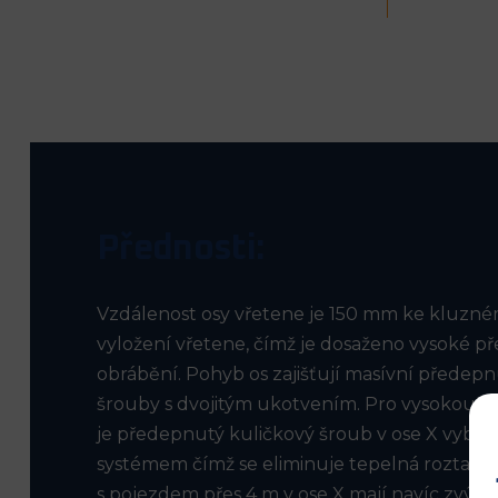
Přednosti:
Vzdálenost osy vřetene je 150 mm ke kluzném
vyložení vřetene, čímž je dosaženo vysoké přesn
obrábění. Pohyb os zajišťují masívní předep
šrouby s dvojitým ukotvením. Pro vysokou p
je předepnutý kuličkový šroub v ose X vyba
systémem čímž se eliminuje tepelná roztažn
s pojezdem přes 4 m v ose X mají navíc zvý