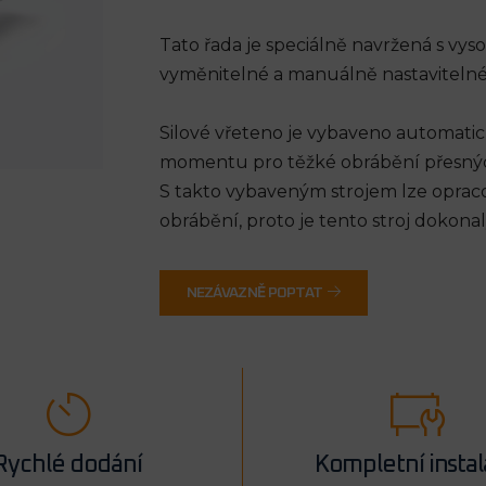
Tato řada je speciálně navržená s vy
vyměnitelné a manuálně nastavitelné
Silové vřeteno je vybaveno automati
momentu pro těžké obrábění přesných d
S takto vybaveným strojem lze opracov
obrábění, proto je tento stroj dokon
NEZÁVAZNĚ POPTAT
Rychlé dodání
Kompletní insta