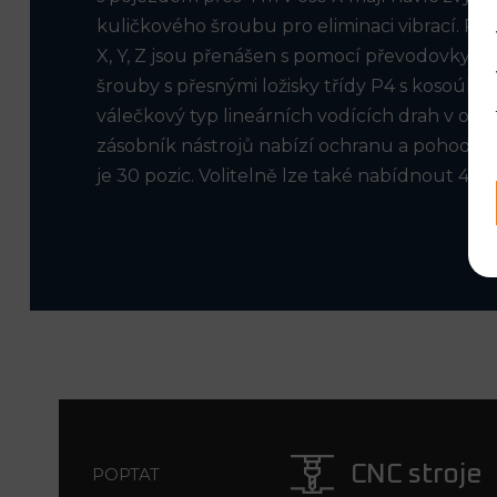
kuličkového šroubu pro eliminaci vibrací. P
X, Y, Z jsou přenášen s pomocí převodovky na
šrouby s přesnými ložisky třídy P4 s kosoúhl
válečkový typ lineárních vodících drah v osác
zásobník nástrojů nabízí ochranu a pohodlí. 
je 30 pozic. Volitelně lze také nabídnout 40, 6
CNC stroje
POPTAT