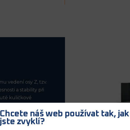
u vedení osy Z, tzv.
osti a stability při
nuté kuličkové
řesnost polohování
Chcete náš web používat tak, jak
ven chladícím
jste zvyklí?
ost. Modely
šenou podporu