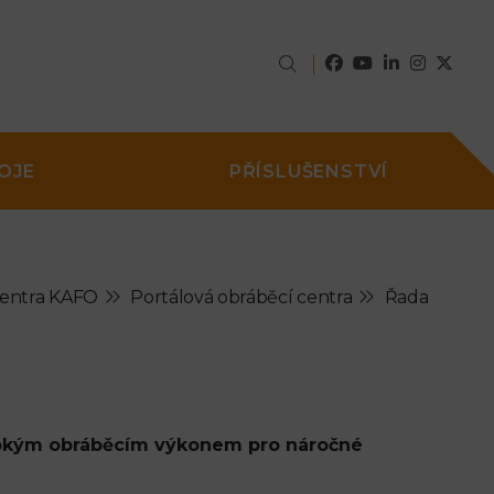
OJE
PŘÍSLUŠENSTVÍ
centra KAFO
Portálová obráběcí centra
Řada
ysokým obráběcím výkonem pro náročné