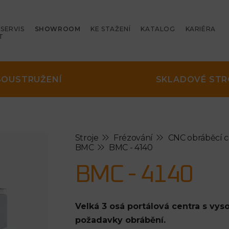
SERVIS
SHOWROOM
KE STAŽENÍ
KATALOG
KARIÉRA
T
SOUSTRUŽENÍ
SKLADOVÉ STR
Stroje
Frézování
CNC obráběcí 
BMC
BMC - 4140
BMC - 4140
Velká 3 osá portálová centra s v
požadavky obrábění.