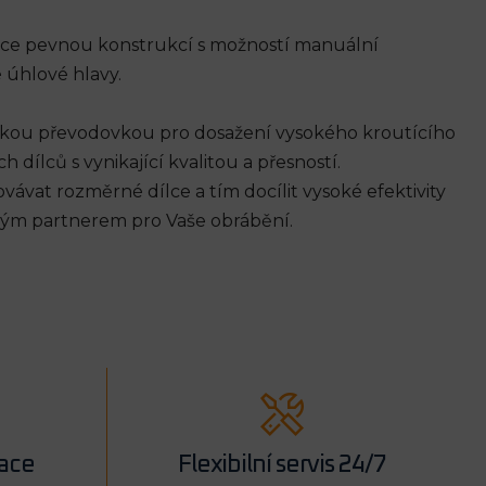
soce pevnou konstrukcí s možností manuální
 úhlové hlavy.
ckou převodovkou pro dosažení vysokého kroutícího
ílců s vynikající kvalitou a přesností.
ávat rozměrné dílce a tím docílit vysoké efektivity
alým partnerem pro Vaše obrábění.
lace
Flexibilní servis 24/7