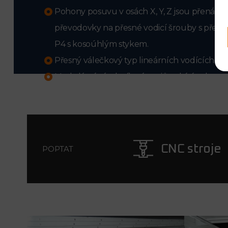
Pohony posuvu v osách X, Y, Z jsou přenáše
převodovky na přesné vodicí šrouby s přesným
P4 s kosoúhlým stykem.
Přesný válečkový typ lineárních vodících dra
Modulární zásobník nástrojů nabízí ochranu
Standardní kapacita je 30 pozic. Volitelně l
60, 90 a 120 pozic.
CNC stroje
POPTAT