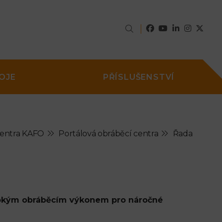
OJE
PŘÍSLUŠENSTVÍ
centra KAFO
Portálová obráběcí centra
Řada
ysokým obráběcím výkonem pro náročné