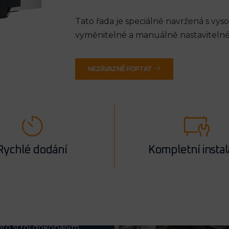
Tato řada je speciálně navržená s vy
vyměnitelné a manuálně nastavitelné
NEZÁVAZNĚ POPTAT
Rychlé dodání
Kompletní insta
řevodovkou pro
 těžké obrábění
í.
rozměrné dílce a tím
ento stroj dokonalým