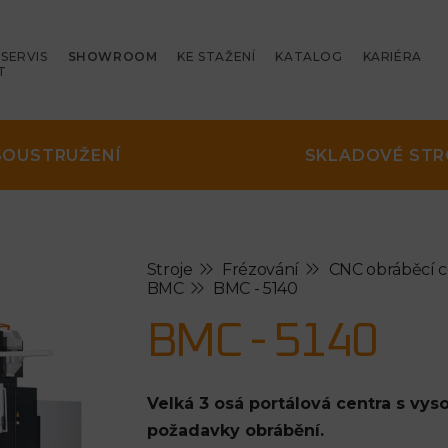
SERVIS
SHOWROOM
KE STAŽENÍ
KATALOG
KARIÉRA
T
SOUSTRUŽENÍ
SKLADOVÉ STR
Stroje
Frézování
CNC obráběcí 
BMC
BMC - 5140
BMC - 5140
Velká 3 osá portálová centra s v
požadavky obrábění.