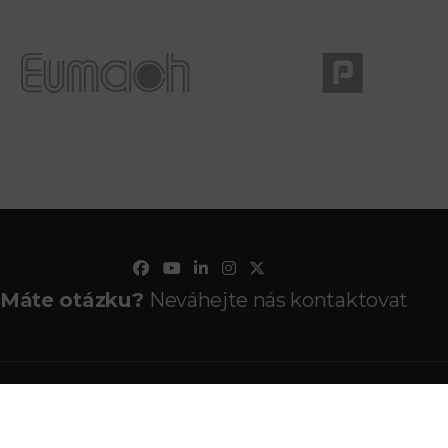
Máte otázku?
Neváhejte nás kontaktovat
é stránky ©2026 PANKREA
Provozováno na systému Estofan
Nastavení cookies