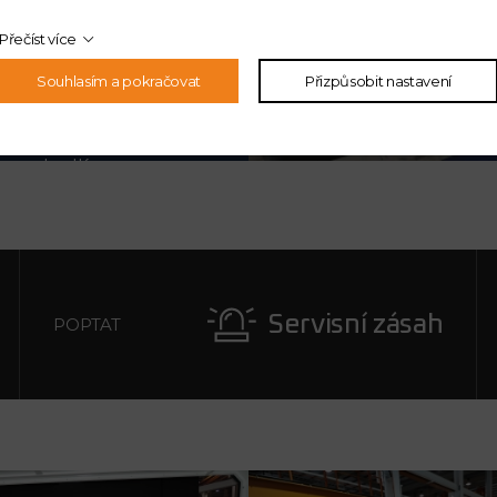
n s pomocí
Přečíst více
i ložisky třídy
Souhlasím a pokračovat
Přizpůsobit nastavení
h v osách X a Y.
 a pohodlí.
ze také nabídnout 40,
Servisní zásah
POPTAT