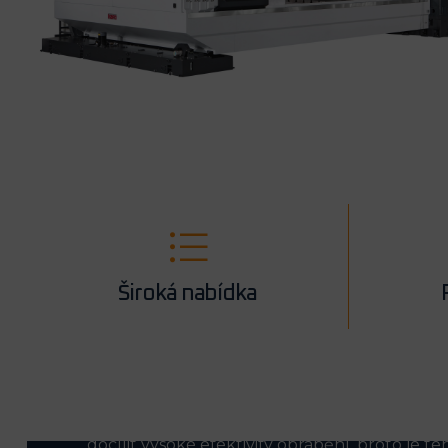
Široká nabídka
Silové vřeteno je vybaveno automatickou p
dosažení vysokého kroutícího momentu pro
přesných dílců s vynikající kvalitou a přesnost
S takto vybaveným strojem lze opracovávat 
docílit vysoké efektivity obrábění, proto je t